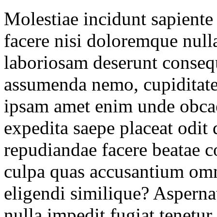
Molestiae incidunt sapiente
facere nisi doloremque nulla
laboriosam deserunt consequ
assumenda nemo, cupiditate
ipsam amet enim unde obcae
expedita saepe placeat odit
repudiandae facere beatae 
culpa quas accusantium omni
eligendi similique? Aspern
nulla impedit fugiat tenetur